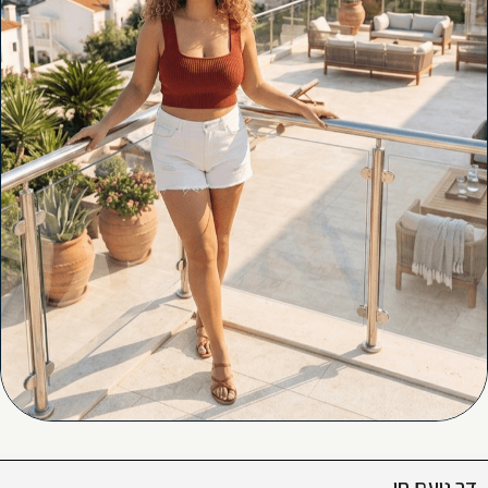
דר נועם חי