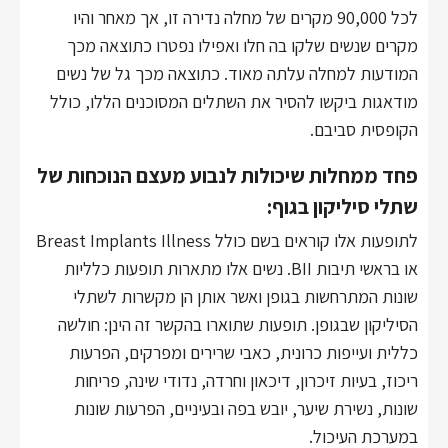
לכל 90,000 מקרים של מחלה נדירה זו, אך מאחר והיו
מקרים שנשים שלקו בה חלו ואפילו נפטרו כתוצאה מכך
המודעות למחלה עלתה מאוד. כתוצאה מכך גל של נשים
מודאגות ביקשו להסיר את השתלים המסוכנים הללו, כולל
הקופסית סביבם.
פחד ממחלות שיכולות לנבוע מעצם הנוכחות של
שתלי סיליקון בגוף:
לתופעות אלו קוראים בשם כולל Breast Implants Illness
או בראשי תיבות BII. נשים אלו מתארות תופעות כלליות
שונות המתרחשות בגופן ואשר אותן הן מקשרות לשתלי
הסיליקון שבגופן. תופעות שתוארו בהקשר זה הינן: חולשה
כללית ועייפות כרונית, כאבי שרירים ומפרקים, הפרעות
ריכוז, בעיות זיכרון, דיכאון וחרדה, נדודי שינה, פריחות
שונות, נשירת שיער, יובש בפה ובעיניים, הפרעות שונות
במערכת העיכול.