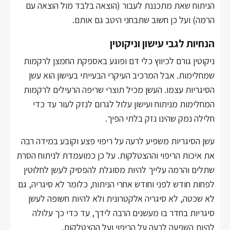
הניתוח שאת מתכננת לעבור (הוצאה בלבד מול הוצאה עם
הרמה) ועל כן חשוב שתבחני היטב גם אותם.
הנחיות לגבי עישון וניקוטין
ניקוטין גורם לכיווץ כלי דם ופוגע באספקת החמצן לרקמות
שמחלימות. אבל המרכיב העיקרי הבעייתי בעישון הוא עשן
הסיגריות עצמו. העשן מכיל תוצרי שריפה הרעילים לרקמות
המחלימות מניתוח ועישון עלול לגרום לנזק לעור עד כדי
חלילה נמק שהינו נזק בלתי הפיך.
עשן הסיגריות משפיע לרעה על ריפוי פצע וקובע במידה רבה
את איכות הריפוי וההצטלקות. על כן כמועמדת לניתוח הסרת
שתלים והרמה עלייך להיות מסוגלת להפסיק לעשן לחלוטין
לפחות חודש לפני וחודש אחרי הניתוח, כלומר לא סיגריה, גם
לא שכטה, לא סיגריה אלקטרונית ולא להיות חשופה לעשן
סיגריות בחדר בו מעשנים הרבה לידך, עד כדי כך עלולה
להיות השפעה לרעה על הריפוי ועל ההצטלקות.