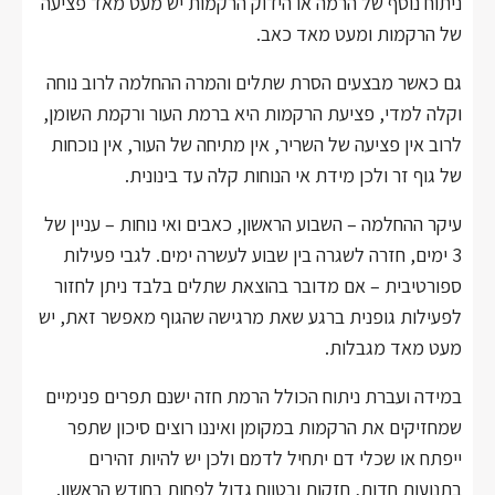
ניתוח נוסף של הרמה או הידוק הרקמות יש מעט מאד פציעה
של הרקמות ומעט מאד כאב.
גם כאשר מבצעים הסרת שתלים והמרה ההחלמה לרוב נוחה
וקלה למדי, פציעת הרקמות היא ברמת העור ורקמת השומן,
לרוב אין פציעה של השריר, אין מתיחה של העור, אין נוכחות
של גוף זר ולכן מידת אי הנוחות קלה עד בינונית.
עיקר ההחלמה – השבוע הראשון, כאבים ואי נוחות – עניין של
3 ימים, חזרה לשגרה בין שבוע לעשרה ימים. לגבי פעילות
ספורטיבית – אם מדובר בהוצאת שתלים בלבד ניתן לחזור
לפעילות גופנית ברגע שאת מרגישה שהגוף מאפשר זאת, יש
מעט מאד מגבלות.
במידה ועברת ניתוח הכולל הרמת חזה ישנם תפרים פנימיים
שמחזיקים את הרקמות במקומן ואיננו רוצים סיכון שתפר
ייפתח או שכלי דם יתחיל לדמם ולכן יש להיות זהירים
בתנועות חדות, חזקות ובטווח גדול לפחות בחודש הראשון.