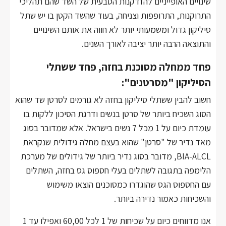
שינויים האופייניים להזדקנות הטבעית של השד שהם תהליכי
התרוקנות, התרופפות וצניחה, בעוד שהשד הקטן בו יש שתל
סיליקון גדול ומשמעותי יותר לא חווה את אותם השינויים
והתוצאה הרבה יותר יציבה לאורך השנים.
פחד ממחלה מסוכנת בחזה, פחד ששתלי
הסיליקון "מסרטנים":
חשוב להבין ששתלי סיליקון בחזה לא גורמים לסרטן שד שהוא
הסוג השכיח ביותר של סרטן בנשים ודרגת הסיכון ללקות בו
עומדת כיום על 1 מכל 7 נשים בישראל. אלא שמדובר בסוג
מאד נדיר של "סרטן" שהוא בעצם מחלה גידולית שנקראת
BIA-ALCL, מדובר בסוג נדיר ביותר של גידולים של מערכת
הלימפה בתגובה לשתלים בעלי חספוס גס בחזה, השתלים
עם החספוס הגס שהוגדרו כמסוכנים הוצאו משימוש
והשכיחות כאמור נדירה ביותר.
אנו מדווחים כיום על שכיחות של 1 לכל 60,00 ואפילו עד 1