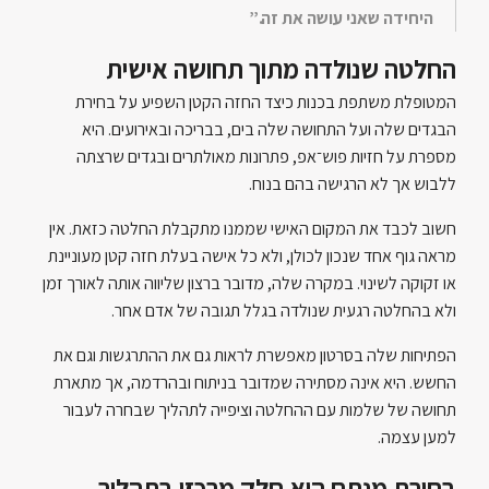
היחידה שאני עושה את זה.”
החלטה שנולדה מתוך תחושה אישית
המטופלת משתפת בכנות כיצד החזה הקטן השפיע על בחירת
הבגדים שלה ועל התחושה שלה בים, בבריכה ובאירועים. היא
מספרת על חזיות פוש־אפ, פתרונות מאולתרים ובגדים שרצתה
ללבוש אך לא הרגישה בהם בנוח.
חשוב לכבד את המקום האישי שממנו מתקבלת החלטה כזאת. אין
מראה גוף אחד שנכון לכולן, ולא כל אישה בעלת חזה קטן מעוניינת
או זקוקה לשינוי. במקרה שלה, מדובר ברצון שליווה אותה לאורך זמן
ולא בהחלטה רגעית שנולדה בגלל תגובה של אדם אחר.
הפתיחות שלה בסרטון מאפשרת לראות גם את ההתרגשות וגם את
החשש. היא אינה מסתירה שמדובר בניתוח ובהרדמה, אך מתארת
תחושה של שלמות עם ההחלטה וציפייה לתהליך שבחרה לעבור
למען עצמה.
בחירת מנתח היא חלק מרכזי בתהליך