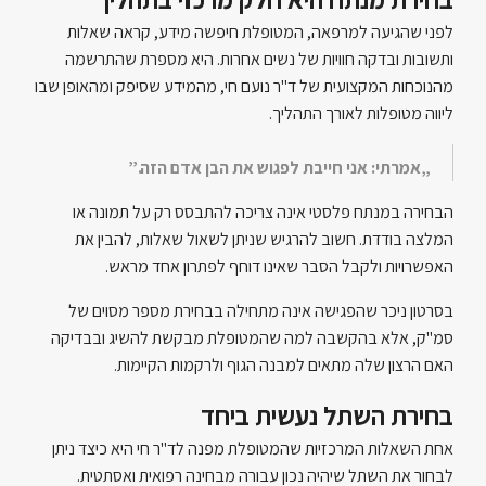
לפני שהגיעה למרפאה, המטופלת חיפשה מידע, קראה שאלות
ותשובות ובדקה חוויות של נשים אחרות. היא מספרת שהתרשמה
מהנוכחות המקצועית של ד"ר נועם חי, מהמידע שסיפק ומהאופן שבו
ליווה מטופלות לאורך התהליך.
„אמרתי: אני חייבת לפגוש את הבן אדם הזה.”
הבחירה במנתח פלסטי אינה צריכה להתבסס רק על תמונה או
המלצה בודדת. חשוב להרגיש שניתן לשאול שאלות, להבין את
האפשרויות ולקבל הסבר שאינו דוחף לפתרון אחד מראש.
בסרטון ניכר שהפגישה אינה מתחילה בבחירת מספר מסוים של
סמ"ק, אלא בהקשבה למה שהמטופלת מבקשת להשיג ובבדיקה
האם הרצון שלה מתאים למבנה הגוף ולרקמות הקיימות.
בחירת השתל נעשית ביחד
אחת השאלות המרכזיות שהמטופלת מפנה לד"ר חי היא כיצד ניתן
לבחור את השתל שיהיה נכון עבורה מבחינה רפואית ואסתטית.