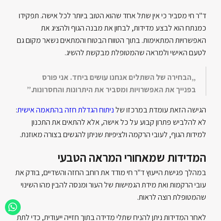
ד"ר חי מסביר כי אין שתל אחד שהוא הטוב ביותר לכל אישה. תפקידו
כמנתח הוא לבצע מדידות, לבחון את מבנה הגוף ולהציג את
האפשרויות המתאימות. בתוך הטווח הבטוח והמתאים נשאר מקום גם
לטעם האישי ולמראה שהמטופלת מבקשת להשיג.
„הבחירה של השתלים אנחנו עושים ביחד. אני פורס
בפנייך את האפשרויות ומסביר את היתרונות והחסרונות.”
הגישה הזאת עומדת במרכזו של
ניתוח הגדלת חזה בהתאמה אישית
:
לא להלביש פתרון קבוע על כל אישה, אלא להתאים את התכנון
למידות הגוף, לעובי הרקמה ולציפיות שניתן להגשים בצורה מאוזנת.
המדידות שמאחורי המראה הטבעי
במהלך פגישת הייעוץ ד"ר חי מודד את רוחב החזה והשדיים, בודק את
עובי הרקמות ואת מידת הגמישות של העור ומנסה להבין מהו השינוי
שהמטופלת רוצה לראות.
לאחר המדידות ניתן להניח שתלי מדידה בתוך חזייה ייעודית, כדי לתת