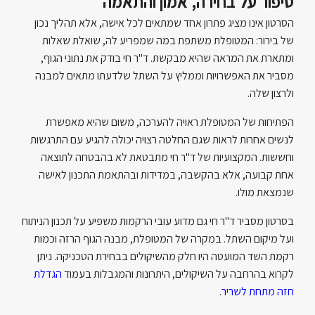
סיפור על בחירה, אמון והתאמה
הסרטון אינו מציג פתרון אחד שמתאים לכל אישה, אלא תהליך נכון
של בירור: המטופלת משתפת במה שמפריע לה, שואלת שאלות
ומתארת את המראה שהיא מבקשת. ד"ר חי בודק את נתוני הגוף,
מסביר את האפשרויות וממליץ על השתל שלדעתו מתאים למבנה
ולרצון שלה.
הפתיחות של המטופלת ראויה להערכה, משום שהיא מאפשרת
לנשים אחרות לראות שגם החלטה רצויה יכולה להגיע עם התרגשות
וחששות. המקצועיות של ד"ר חי מתבטאת לא בהבטחה לתוצאה
אחת קבועה, אלא בהקשבה, במדידות ובהתאמת התכנון לאישה
שנמצאת מולו.
בסרטון מסביר ד"ר חי גם מדוע עובי הרקמות משפיע על תכנון הניתוח
ועל מיקום השתל. במקרה של המטופלת, מבנה הגוף הרזה וכמות
רקמת השד המועטה היו חלק מהשיקולים בבחירת הטכניקה. ניתן
לקרוא בהרחבה על השיקולים, היתרונות והמגבלות בעמוד
הגדלת
חזה מתחת לשריר
.