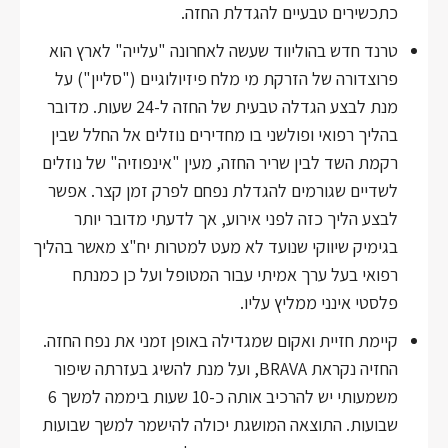
כתכשירים טבעיים להגדלת החזה.
טרנד חדש בהוליווד שעשה לאחרונה "עלייה" לארץ הוא
פרוצדורה של הזרקת מי מלח פיזיולוגיים ("סליין") על
מנת לבצע הגדלה טבעית של החזה ל-24 שעות. מדובר
בהליך רפואי ופולשני בו מחדירים נוזלים אל החלל שבין
רקמת השד לבין שריר החזה, מעין "אינפוזיה" של נוזלים
לשדיים שגורמים להגדלת נפחם לפרק זמן קצר. אפשר
לבצע הליך כזה לפני אירוע, אך לדעתי מדובר יותר
בגימיק שיווקי שנועד לא מעט למטרות יח"צ מאשר בהליך
רפואי בעל ערך אמיתי עבור המטופל ועל כן כמנתח
פלסטי אינני ממליץ עליו.
קיימת חזיית ואקום שמגדילה באופן זמני את נפח החזה.
החזיה נקראת BRAVA, ועל מנת להשיג בעזרתה שיפור
משמעותי יש להרכיב אותה כ-10 שעות ביממה למשך 6
שבועות. התוצאה המושגת יכולה להישמר למשך שבועות