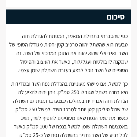
סיכום
כפי שהסברתי בתחילת המאמר, המפתח להגדלת חזה
טבעית הוא שהשתל יהווה מרכיב קטן יחסית מגודלו הסופי של
השד. ואידיאלי שהוא יהווה את התוכן המרכזי של השד. זה
שמקנה לו בולטות ועגלגלות, כאשר את העיצוב והפיסול
הסופיים של השד נוכל לבצע בעזרת השתלת שומן עצמי.
כך למשל, אם מישהי מעוניינת בהגדלת נפח השד ובמדידות
היא בחרה בשתל שגודלו 350 סמ"ק. ניתן יהיה להציע לה
הגדלת חזה היברידית במהלכה יבוצעו בו זמנית גם השתלה
של שתל סיליקון קטן יותר למרכז השד. למשל 250 סמ"ק,
כאשר את שאר הנפח שאנו מעוניינים להוסיף לשד, נשיג
באמצעות השתלת שומן למשל בנפח של 100 סמ"ק כאשר
לכל רביע של השד נחדיר בהשתלה נפח של כ-25 סמ"ק.