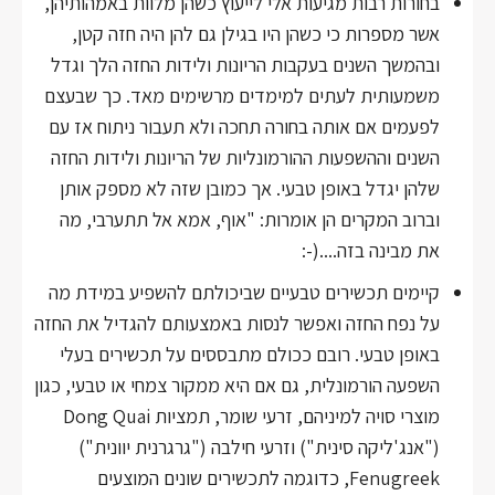
בחורות רבות מגיעות אלי לייעוץ כשהן מלוות באמהותיהן,
אשר מספרות כי כשהן היו בגילן גם להן היה חזה קטן,
ובהמשך השנים בעקבות הריונות ולידות החזה הלך וגדל
משמעותית לעתים למימדים מרשימים מאד. כך שבעצם
לפעמים אם אותה בחורה תחכה ולא תעבור ניתוח אז עם
השנים וההשפעות ההורמונליות של הריונות ולידות החזה
שלהן יגדל באופן טבעי. אך כמובן שזה לא מספק אותן
וברוב המקרים הן אומרות: "אוף, אמא אל תתערבי, מה
את מבינה בזה....(-:
קיימים תכשירים טבעיים שביכולתם להשפיע במידת מה
על נפח החזה ואפשר לנסות באמצעותם להגדיל את החזה
באופן טבעי. רובם ככולם מתבססים על תכשירים בעלי
השפעה הורמונלית, גם אם היא ממקור צמחי או טבעי, כגון
מוצרי סויה למיניהם, זרעי שומר, תמציות Dong Quai
("אנג'ליקה סינית") וזרעי חילבה ("גרגרנית יוונית")
Fenugreek, כדוגמה לתכשירים שונים המוצעים