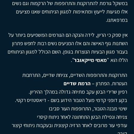
במשקל גורמת להתרוקנות והתרופפות של הרקמות וגם נשים
אלו מגיעות לייעוץ ומתאימות למגוון הניתוחים שאנו מציעים
במרפאתנו.
אין ספק כי הריון, לידה והנקה הם הגורמים המשפיעים ביותר על
השתנות גוף האישה והם אלו המניעים נשים רבות לחפש פתרון
בעבור מגוון הבעיות הנוצרות בגופן. השם הכולל למגוון הניתוחים
הללו הוא "
מאמי מייקאובר
".
התרוקנות והתרופפות השדיים, צניחת שדיים, התרחבות
העטרות. הפתרון –
הרמת שדיים
רפיון שרירי הבטן עקב מתיחה גדולה במהלך ההיריון.
בקע דופני קדמי מעל הטבור הידוע בשם - דיאסטזיס רקטי
.
שינוי מבנה הטבור, התרופפות העור סביבו
צניחה ונפילת הבטן התחתונה לאחר ניתוח קיסרי
עודפי עור מרובים לאחר הרזיה קיצונית ובעקבות ניתוחי קיצור
קיבה
.