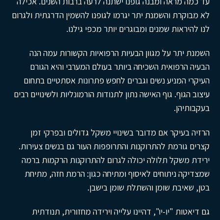
עד כמה מראה ומבנה גופנו ישתנה לרעה ברבות השנים. אכילה
לא מבוקרת והשמנת יתר יגרמו לגופנו להשמין הדרגתית ולגרום
לנו להיראות שמנים ומבוגרים יותר מכפי גילנו
.
השמנת יתר על מגוון הבעיות הרפואיות הקשורות עמה הנה
הבעיה הרפואית השכיחה ביותר בעולם המערבי והיא הגורם
העיקרי המניע נשים וגברים לחפש פתרונות אסתטיים בתחום
עיצוב הגוף. גוף האישה נתון לתנודות הורמונליות ולשינויים רבים
בעקבותיהן
.
הרזיה בעיקר אם מדובר בשינויי משקל גדולים ובפרקי זמן
קצרים גורמת להתרוקנות והתרופפות העור גם בנשים צעירות.
ירידת משקל תלולה יכולה לגרום להתרוקנות הרקמות ברמה
שמצדיקה ניתוחים לאיסוף ומתיחה כגון: הרמת חזה, מתיחת
בטן, שאיבת שומן והשתלת שומן בישבן.
גם דיאטות "יו-יו", דהיינו עלייה וירידה מחזורית, תנודתית