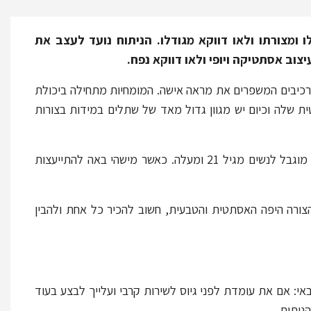
 ומצורתו ולאו דווקא מגודלו. הניתוח נועד לעצב את
וב אסתטיקה ויופי ולאו דווקא נפח.
רכיבים המשפרים את מראה אישה. המומחיות מתחילה ביכולת
שלה וכיום יש מגוון גדול מאד של שתלים במידות בצורות
ניתן להציע את הניתוח בארץ החל מגיל 17. בארה"ב למשל ניתוח הגדלת חזה מוגבל לנשים מגיל 21 ומעלה. כאשר מישהי באה להתייעצות
הצורה היפה האסתטית והטבעית, חשוב להכיר כל אחת ולהבין
י: אם את עומדת לפני גיוס לשירות קרבי ועלייך לבצע בעוד
ניתוח.