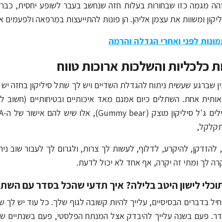
הה מגמה כזו שבחורות בעלות חזה שנחשב בעבר לשופע יחסית, כבר א
יקון ומשוות את עצמן אליהן. הן פונות להתייעצות במרפאה ולפעמים אנ
מונות לפני ואחרי הגדלה והרמה
 כלכליות והשלכות ארוכות טווח
ן שברגע שעשית ניתוח להגדלת השדיים ויש לך שתל סיליקון בחזה יש ל
ותית אחת. השתלים כיום אמנם מאד איכותיים ובטיחותיים (חשוב ל
תקלקל,
להזדקן, להיקרע, לדלוף, לעשות לך צרות, ולגרום לך לעבור שוב נית
רה לך ומתי זה יקרה, אף אחד לא יכול לדעת.
תוכלי לישון היטב בלילה? איך תדעי שהכל בסדר עם השת
יל בדברים הבסיסיים, עלייך להיות קשובה לגוף שלך. כל עוד יש לך שד
ר. פעם בשנה עלייך להיבדק אצל המנתח הפלסטי, פעם בשנתיים של