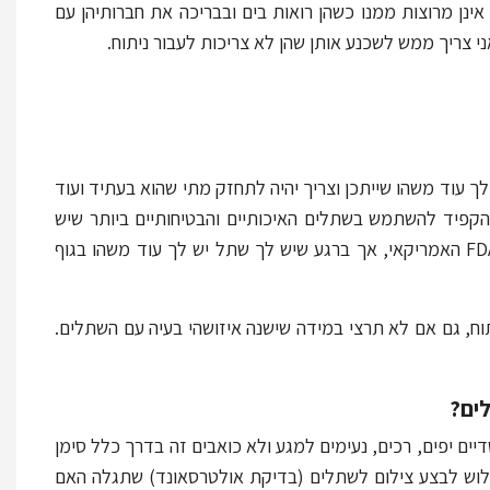
ינן מרוצות ממנו כשהן רואות בים ובבריכה את חברותיהן עם
י צריך ממש לשכנע אותן שהן לא צריכות לעבור ניתוח.
ך עוד משהו שייתכן וצריך יהיה לתחזק מתי שהוא בעתיד ועוד
הקפיד להשתמש בשתלים האיכותיים והבטיחותיים ביותר שיש
כיום המכילים ג'ל סיליקון מוצק (Gummy bear), אלו שיש להם אישור של ה-FDA האמריקאי, אך ברגע שיש לך שתל יש לך עוד משהו בגוף
וח, גם אם לא תרצי במידה שישנה איזושהי בעיה עם השתלים.
לים?
יים יפים, רכים, נעימים למגע ולא כואבים זה בדרך כלל סימן
וש לבצע צילום לשתלים (בדיקת אולטרסאונד) שתגלה האם