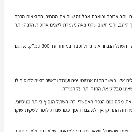
יותר ארוכה וכואבת אבל זה שווה את המחיר, התוצאות הרבה
ך היטב, והכי חשוב שהתוצאה נשמרת לשנים ארוכות הרבה יותר
ישנם כמובן יוצאים מן הכלל, למשל כאשר השדיים קצת נפולים או צינוריים, וכאשר השתל הנבחר אינו גדול וכבד במיוחד עד 300 סמ"ק, אז גם
 ניסיוני מתאימות לשתלים אלו. כאשר החזה אנטומי יפה ועומד וכאשר רוצים להוסיף לו
אינו מבליט את החזה יתר על המידה.
ת מקסימום הנפח האפשרי. זהו השתל הנפוץ ביותר מניסיוני.
שהחזה התרוקן אך לא צנח והפך כמו שנהוג לומר לשקית שוקו
רוצים שהשתל יישאר מקובע למקומו, שלא יזוז ולא יסתובב