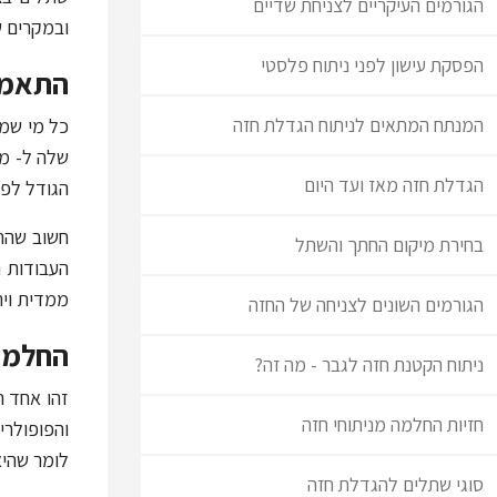
הגורמים העיקריים לצניחת שדיים
ובמקרים ש
הפסקת עישון לפני ניתוח פלסטי
התאמת
המנתח המתאים לניתוח הגדלת חזה
כל מי שמג
שלה ל- מה
הגדלת חזה מאז ועד היום
הגודל לפר
חשוב שהתמ
בחירת מיקום החתך והשתל
העבודות ה
ממדית וירטואלית בעזרת משקפ
הגורמים השונים לצניחה של החזה
החלמה 
ניתוח הקטנת חזה לגבר - מה זה?
זהו אחד ה
חזיות החלמה מניתוחי חזה
והפופולרי
לומר שהיא
סוגי שתלים להגדלת חזה