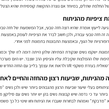
ל החלפת שתלים, במיוחד אם נוצרה התקשות קופסיתית שהיא הצטלק
 ציפיות מהניתוח
יעה לייעוץ אומרת שהיא רוצה חזה טבעי, אבל המשמעות של חזה טבע
 זה חזה טבעי עבורה, ולכן חשוב לברר את הציפיות לעומק באמצעו
ופורציות של הגוף, ובאמצעות התבוננות בתמונות לפני אחרי.
ונות ישקפו נשים שנקודת הפתיחה שלהן הייתה דומה לזו שלך וכמו
יפות שלו ההמלצות שקיבלת עליו והניסיון הרב שצבר. יש היום מע
י VR ולראות את עצמך בלייב עם החזה החדש שבחרת בכל מיני גדלים וצור
מהניתוח, שביעות רצון מהחזה והחיים לאחר
ניתוחים בעלי שיעור שביעות הרצון מהגבוהים ביותר שיש ולכן נשים "מ
 ביותר עד כי נדמה שיש קבוצות נשים בהן יש יותר נשים עם סיליקון
 "מדבקת" ואמהות לבחורות שעברו את הניתוח וחוו שינוי כל כך משמעו