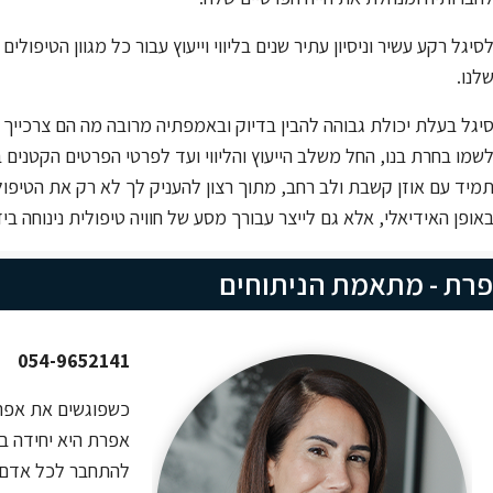
סיגל רקע עשיר וניסיון עתיר שנים בליווי וייעוץ עבור כל מגוון הטיפול
לנו.
יגל בעלת יכולת גבוהה להבין בדיוק ובאמפתיה מרובה מה הם צרכייך 
שמו בחרת בנו, החל משלב הייעוץ והליווי ועד לפרטי הפרטים הקטנים ב
מיד עם אוזן קשבת ולב רחב, מתוך רצון להעניק לך לא רק את הטיפול
אופן האידיאלי, אלא גם לייצר עבורך מסע של חוויה טיפולית נינוחה בי
רת - מתאמת הניתוחים
054-
9652141
כשפוגשים את אפרת
אפרת היא יחידה ב
להתחבר לכל אדם ב