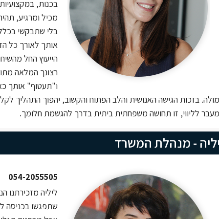
בכנות, במקצועיות 
מכיל ומרגיע, תהי
בלי שתבקשי בכלל, 
אותך לאורך כל הד
הייעוץ החל מהשיח
רצונך המלאה מתוצ
ו"תעטוף" אותך כא
ולה. בזכות הגישה האנושית והלב הפתוח והקשוב, יהפוך התהליך לקל י
עבר לליווי, זו תחושה משפחתית ביתית בדרך להגשמת חלומך.
ליה - מנהלת המשרד
054-2055505
ליליה מזכירתנו הנ
שתפגשו בכניסה למ