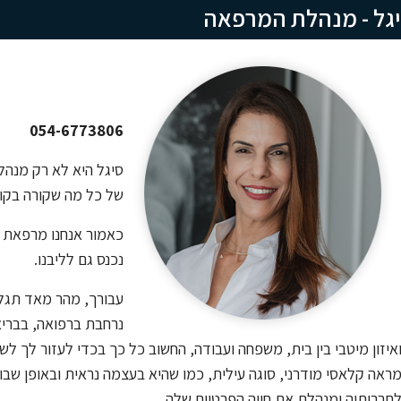
גל - מנהלת המרפאה
054-6773806
סיגל היא לא רק מנהל
של כל מה שקורה בקומה 42 במיד
כאמור אנחנו מרפאת ב
נכנס גם לליבנו.
עבורך, מהר מאד תגלי
נרחבת ברפואה, בבריא
איזון מיטבי בין בית, משפחה ועבודה, החשוב כל כך בכדי לעזור לך לש
ראה קלאסי מודרני, סוגה עילית, כמו שהיא בעצמה נראית ובאופן שבו
חברותיה ומנהלת את חייה הפרטיים שלה.