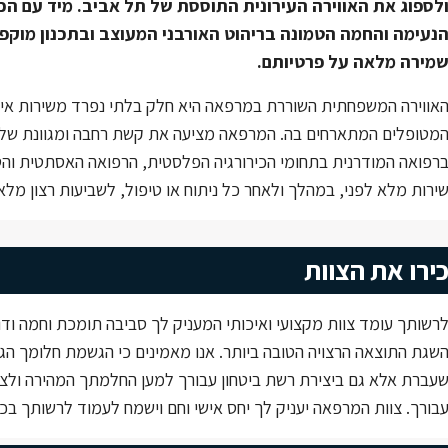
לספוג את האווירה העירונית התוססת של תל אביב. מיד עם הכ
נעימה והחמה הטמונה בריהוט האורבני המעוצב ובתכנון מוקפד
מירה מלאה על פרטיותם.
אווירה המשפחתית השוררת במרפאה היא חלק בלתי נפרד משירות איכ
מטופלים המתארחים בה. המרפאה מציעה את קשת רחבה ומגוונת של ני
רפואה המודרנית בתחומי הכירורגיה הפלסטית, הרפואה האסתטית וה
ירות מלא לפני, במהלך ולאחר כל ניתוח או טיפול, לשביעות רצון מל
ירו את הצוות
רשותך עומד צוות מקצועי ואיכותי המעניק לך סביבה תומכת וחמה וד
שגת התוצאה הרצויה הטובה ביותר. אנו מאמינים כי הגשמת חלומך הג
עברת אלא גם ביצירת רשת ביטחון עבורך למען החלמתך המהירה ול
בורך. צוות המרפאה יעניק לך יחס אישי וחם וישמח לעמוד לרשותך ב